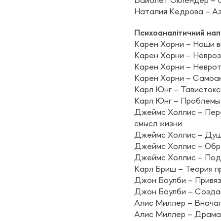
Вайолет Оклендер – О
Наталия Кедрова – Аз
Психоаналітичний на
Карен Хорни – Наши в
Карен Хорни – Невроз
Карен Хорни – Неврот
Карен Хорни – Самоа
Карл Юнг – Тавистокс
Карл Юнг – Проблемы
Джеймс Холлис – Пере
смысл жизни.
Джеймс Холлис – Душ
Джеймс Холлис – Обре
Джеймс Холлис – Под
Карл Бриш – Теория п
Джон Боулби – Привя
Джон Боулби – Созда
Алис Миллер – Внача
Алис Миллер – Драма