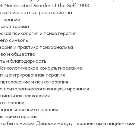
 Narcissistic Disorder of the Self, 1993
елые личностные расстройства
 терапии
ская травма
ская психология и психотерапия
 его символы
ория и практика психоанализа
тво и общество
ть и благодарность
сихологическое консультирование.
нт-центрированная терапия
льтирование и психотерапия
о психологического консультирования
циальная психология
ихотерапии
нциальная психотерапия
ая психотерапия
ка быть живым. Диалоги между терапевтом и пациентами