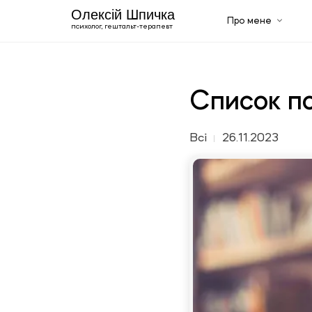
Олексій Шпичка
Про мене
психолог, гештальт-терапевт
Про мене
Освіта
Сертифікати
Життєпис
Список пс
Галерея
Послуги
Чоловічий психолог
Всі
26.11.2023
Психотерапевт онлайн
Англомовний психолог
Сімейний психолог: консультування пар
Консультація психолога
Індивідуальна психотерапія
Блог
+420 606 843 150
Ru
En