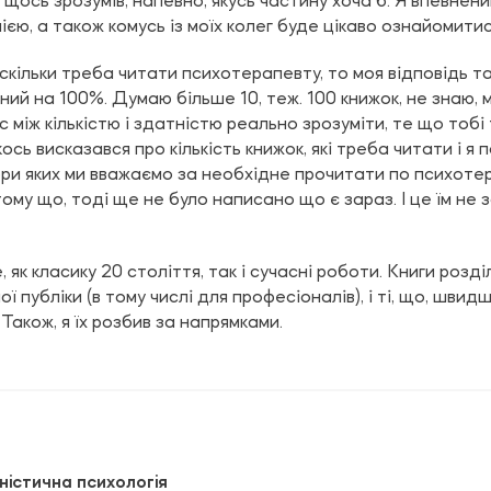
 щось зрозумів, напевно, якусь частину хоча б. Я впевнени
єю, а також комусь із моїх колег буде цікаво ознайомитис
скільки треба читати психотерапевту, то моя відповідь т
ений на 100%. Думаю більше 10, теж. 100 книжок, не знаю, 
 між кількістю і здатністю реально зрозуміти, те що тобі
ь висказався про кількість книжок, які треба читати і я 
ри яких ми вважаємо за необхідне прочитати по психотера
ому що, тоді ще не було написано що є зараз. І це їм не
 як класику 20 століття, так і сучасні роботи. Книги розділ
ї публіки (в тому числі для професіоналів), і ті, що, швидш
Також, я їх розбив за напрямками.
ністична психологія