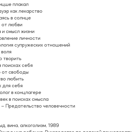
Ницше плакал
уэр как лекарство
аясь в солнце
 от любви
 и смысл жизни
овление личности
ология супружеских отношений
 воля
о творить
в поисках себя
о от свободы
тво любить
 для себя
олог в концлагере
век в поисках смысла
– Предательство человечности
д, вина, алкоголизм, 1989