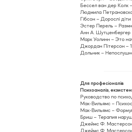
Бессел ван дер Колк –
Людмила Петрановская
Гібсон – Дорослі діти
Эстер Перель – Размн
Анн А. Шутценбергер 
Марк Уолинн – Это на
Джордан Пітерсон – 1
Дольник – Непослушн
Для професіоналів
Психоаналіз, екзистен
Руководство по психо
Мак-Вильямс – Психо
Мак-Вильямс – Форму
Бриш – Терапия нару
Джеймс Ф. Мастерсон 
Джеймс Ф. Мастерсон –