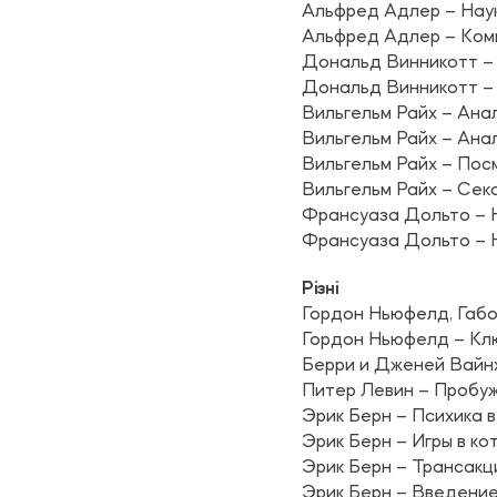
Альфред Адлер – Нау
Альфред Адлер – Ком
Дональд Винникотт – 
Дональд Винникотт – 
Вильгельм Райх – Ана
Вильгельм Райх – Ана
Вильгельм Райх – Посм
Вильгельм Райх – Сек
Франсуаза Дольто – 
Франсуаза Дольто – 
Різні
Гордон Ньюфелд, Габо
Гордон Ньюфелд – Клю
Берри и Дженей Вайнх
Питер Левин – Пробу
Эрик Берн – Психика 
Эрик Берн – Игры в к
Эрик Берн – Трансакц
Эрик Берн – Введение