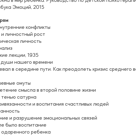
кна в мир ребенка. Руководство по детской психотерап
бука Эмоций, 2015
прям
нутренние конфликты
 и личностный рост
ическая личность
нализ
кие лекции, 1935
 души нашего времени
вал в середине пути. Как преодолеть кризис среднего в
евные омуты
тение смысла в второй половине жизни
 тенью сатурна
ривязанности и воспитания счастливых людей
занность
ние и разрушение эмоциональных связей
ле было воспитание
 одаренного ребенка