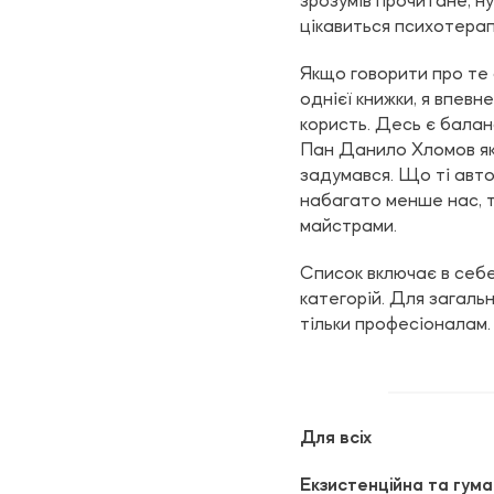
зрозумів прочитане, ну
цікавиться психотерапі
Якщо говорити про те 
однієї книжки, я впевн
користь. Десь є баланс
Пан Данило Хломов якос
задумався. Що ті авто
набагато менше нас, т
майстрами.
Список включає в себе,
категорій. Для загально
тільки професіоналам. 
Для всіх
Екзистенційна та гума