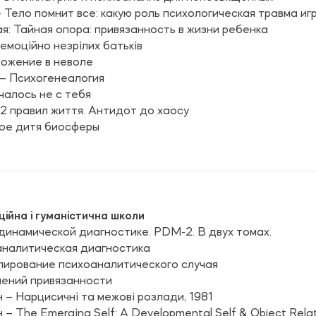
 Тело помнит все: какую роль психологическая травма иг
: Тайная опора: привязанность в жизни ребенка
 емоційно незрілих батьків
ожение в неволе
– Психогенеалогия
чалось не с тебя
2 правил життя. Антидот до хаосу
ое дитя биосферы
ційна і гуманістична школи
динамической диагностике. PDM-2. В двух томах.
аналитическая диагностика
лирование психоаналитического случая
шений привязанности
– Нарцисичні та межові розлади, 1981
 The Emerging Self: A Developmental Self & Object Relat