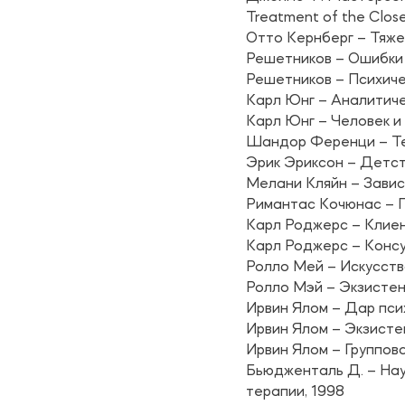
Treatment of the Closet
Отто Кернберг – Тяж
Решетников – Ошибки
Решетников – Психиче
Карл Юнг – Аналитиче
Карл Юнг – Человек и
Шандор Ференци – Те
Эрик Эриксон – Детс
Мелани Кляйн – Завис
Римантас Кочюнас – П
Карл Роджерс – Клие
Карл Роджерс – Консу
Ролло Мей – Искусств
Ролло Мэй – Экзистен
Ирвин Ялом – Дар пс
Ирвин Ялом – Экзисте
Ирвин Ялом – Группов
Бьюдженталь Д. – Нау
терапии, 1998