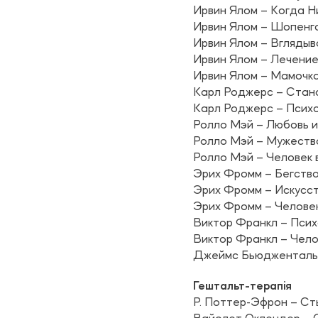
Ирвин Ялом – Когда 
Ирвин Ялом – Шопенга
Ирвин Ялом – Вглядыв
Ирвин Ялом – Лечение
Ирвин Ялом – Мамочка
Карл Роджерс – Стан
Карл Роджерс – Псих
Ролло Мэй – Любовь и
Ролло Мэй – Мужеств
Ролло Мэй – Человек 
Эрих Фромм – Бегств
Эрих Фромм – Искусс
Эрих Фромм – Человек
Виктор Франкл – Псих
Виктор Франкл – Чело
Джеймс Бьюдженталь 
Гештальт-терапія
Р. Поттер-Эфрон – Сты