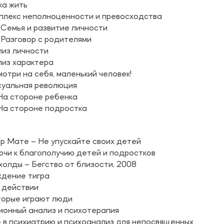
ка жить
плекс неполноценности и превосходства
Семья и развитие личности
Разговор с родителями
лиз личности
лиз характера
отри на себя, маленький человек!
суальная революция
На стороне ребенка
На стороне подростка
р Мате – Не упускайте своих детей
чи к благополучию детей и подростков
олды – Бегство от близости, 2008
ждение тигра
в действии
оторые играют люди
ионный анализ и психотерапия
 в психиатрию и психоанализ для непосвященных