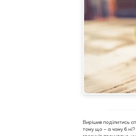
Вирішив поділитись сп
тому що – а чому б ні?