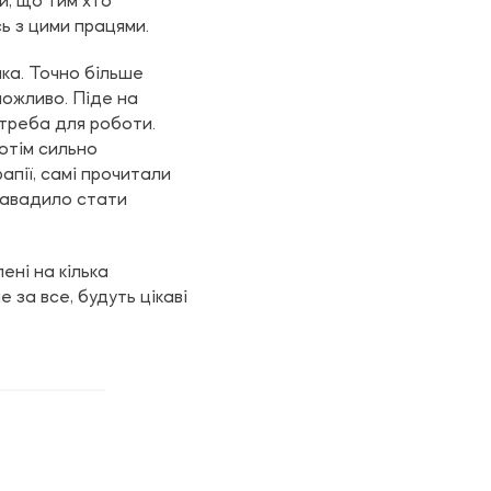
й, що тим хто
ь з цими працями.
ака. Точно більше
можливо. Піде на
 треба для роботи.
потім сильно
пії, самі прочитали
 завадило стати
ені на кілька
е за все, будуть цікаві