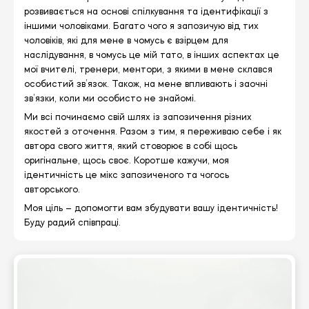
розвивається на основі спілкування та ідентифікації з
іншими чоловіками. Багато чого я запозичую від тих
чоловіків, які для мене в чомусь є взірцем для
наслідування, в чомусь це мій тато, в інших аспектах це
мої вчителі, тренери, ментори, з якими в мене склався
особистий зв’язок. Також, на мене впливають і заочні
зв’язки, коли ми особисто не знайомі.
Ми всі починаємо свій шлях із запозичення різних
якостей з оточення. Разом з тим, я переживаю себе і як
автора свого життя, який стоворює в собі щось
оригінальне, щось своє. Коротше кажучи, моя
ідентичність це мікс запозиченого та чогось
авторського.
Моя ціль – допомогти вам збудувати вашу ідентичність!
Буду радий співпраці.