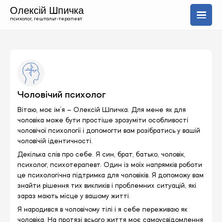
Олексій Шпичка
психолог, гештальт-терапевт
Про мене
Послуги
Чоловічий психолог
Блог
Вітаю, моє ім’я – Олексій Шпичка. Для мене як для
чоловіка може бути простіше зрозуміти особливості
чоловічої психології і допомогти вам розібратись у вашій
+420 606 843 150
чоловічій ідентичності.
Ru
En
Декілька слів про себе. Я син, брат, батько, чоловік,
психолог, психотерапевт. Один із моїх напрямків роботи
це психологічна підтримка для чоловіків. Я допоможу вам
знайти рішення тих викликів і проблемних ситуацій, які
зараз мають місце у вашому житті.
Я народився в чоловічому тілі і я себе переживаю як
чоловіка. На протязі всього життя моє самоусвідомлення