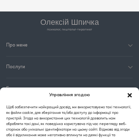
Олексій Шпичка
психолог, гештальт-терапевт
Про мене
Послуги
Блог
Управління згодою
Щоб забезпечити найкращий досвід, ми використовуємо такі технології,
Контакти
як файли cookie, для зберігання та/або доступу до інформації про
пристрій. Згода на використання цих технологій дозволить нам
обробляти такі дані, як поведінка користувача під час перегляду веб-
сторінок або унікальні ідентифікатори на цьому сайті. Відмова від згоди
або її відкликання може негативно вплинути на деякі функції та