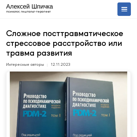
Алексей Шпичка
психолог, гештальт-терапевт
О себе
Сложное посттравматическое
стрессовое расстройство или
Услуги
травма развития
Блог
Интересные авторы
12.11.2023
+420 606 843 150
Uk
En