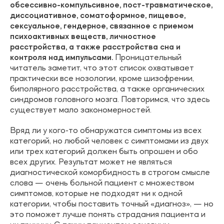
обсессивно-компульсивное, пост-травматическое,
диссоциативное, соматоформное, пищевое,
сексуальное, гендерное, связанное с приемом
психоактивных веществ, личностное
расстройства, а также расстройства сна и
контроля над импульсами.
Проницательный
читатель заметит, что этот список охватывает
практически все нозологии, кроме шизофрении,
биполярного расстройства, а также органических
синдромов головного мозга. Повторимся, что здесь
существует мало закономерностей.
Вряд ли у кого-то обнаружатся симптомы из всех
категорий, но любой человек с симптомами из двух
или трех категорий должен быть опрошен и обо
всех других. Результат может не являться
диагностической коморбидность в строгом смысле
слова — очень больной пациент с множеством
симптомов, которые не подходят ни к одной
категории, чтобы поставить точный «диагноз», — но
это поможет лучше понять страдания пациента и