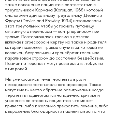
также положение пациента в соответствии с
треугольником Кармана (Кагршап, 1968), который
аналогичен эдипальному треугольнику. Дейвис и
Фроули (Davies and Frawley, 1994) использовали
этот треугольник, чтобы устранить путаницу,
связанную с переносом — контрпереносом при
травме. Повторяющаяся травма в детстве
включает агрессора и жертву, но также и родителя,
который позволяет травме случиться, который не
вовлечен, безразличен и пренебрежителен или
парализован страхом до состояния бездействия.
Пациент и терапевт могут разыгрывать любую из
этих ролей.
Мы уже касались темы терапевта в роли
ненадежного потенциального агрессора. Также
могут иметь место обратные разыгрывания, когда
терапевты подвергаются нападению, критике и
унижению со стороны пациентов, что может
привести либо к желанию прекратить лечение, либо
к выражению благодарности пациентам за то, что