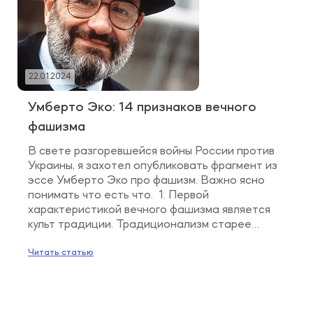
22.01.2024
Умберто Эко: 14 признаков вечного
фашизма
В свете разгоревшейся войны России против
Украины, я захотел опубликовать фрагмент из
эссе Умберто Эко про фашизм. Важно ясно
понимать что есть что. 1. Первой
характеристикой вечного фашизма является
культ традиции. Традиционализм старее
фашизма. Он выступает доминантой
контрреволюционной католической мысли
Читать статью
после Французской революции, но зародился
он в поздний эллинистический период как
реакция на рационализм классической […]