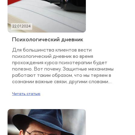
22.01.2024
Психологический дневник
Для большинства клиентов вести
психологический дневник во время
прохождения курса психотерапии будет
полезно. Вот почему. Защитные механизмы
работают таким образом, что мы теряем в
сознании важные связи, другими словами
забываем важные для проработки
психологические феномены. Потому что они
Читать статью
вызывают дистресс, тревогу, страх, боль и
психика пытается избавиться от них.
Психотерапия способствует формированию
новых связей в […]