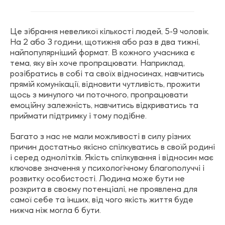
Це зібрання невеликої кількості людей, 5-9 чоловік.
На 2 або 3 години, щотижня або раз в два тижні,
найпопулярніший формат. В кожного учасника є
тема, яку він хоче пропрацювати. Наприклад,
розібратись в собі та своїх відносинах, навчитись
прямій комунікації, відновити чутливість, прожити
щось з минулого чи поточного, пропрацювати
емоційну залежність, навчитись відкриватись та
приймати підтримку і тому
подібне.
Багато з нас не мали можливості в силу різних
причин достатньо якісно спілкуватись в своїй родині
і серед однолітків. Якість спілкування і відносин має
ключове значення у психологічному благополуччі і
розвитку особистості. Людина може бути не
розкрита в своєму потенціалі, не проявлена для
самої себе та інших, від чого якість життя буде
нижча ніж могла б бути.