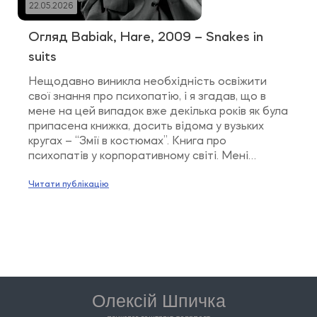
22.05.2026
Огляд Babiak, Hare, 2009 – Snakes in
suits
Нещодавно виникла необхідність освіжити
свої знання про психопатію, і я згадав, що в
мене на цей випадок вже декілька років як була
припасена книжка, досить відома у вузьких
кругах – “Змії в костюмах”. Книга про
психопатів у корпоративному світі. Мені
потрібно було про психопатів як в
корпоративному світі, так і в побутовому/
Читати публікацію
домашньому середовищі.⠀ Вражає здібність
[…]
Олексій Шпичка