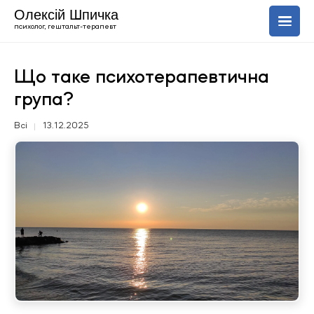
Олексій Шпичка
психолог, гештальт-терапевт
Про мене
Що таке психотерапевтична
група?
Послуги
Всі
13.12.2025
Блог
+420 606 843 150
Ru
En