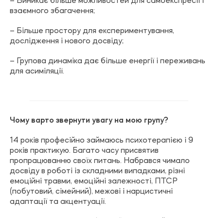
– Виникає більше можливостей для самоекспресії і
взаємного збагачення;
– Більше простору для експериментування,
дослідження і нового досвіду;
– Групова динаміка дає більше енергії і переживань
для асиміляції.
Чому варто звернути увагу на мою групу?⠀
14 років професійно займаюсь психотерапією і 9
років практикую. Багато часу присвятив
пропрацюванню своїх питань. Набрався чимало
досвіду в роботі із складними випадками, різні
емоційні травми, емоційні залежності, ПТСР
(побутовий, сімейний), межові і нарцистичні
адаптації та акцентуації.⠀