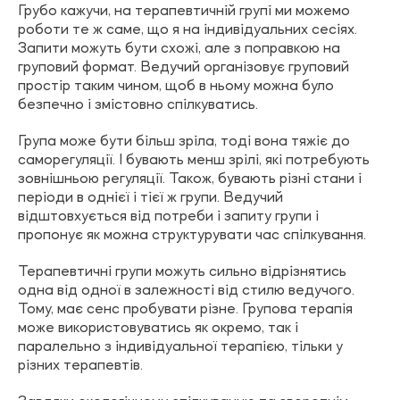
Грубо кажучи, на терапевтичній групі ми можемо
роботи те ж саме, що я на індивідуальних сесіях.
Запити можуть бути схожі, але з поправкою на
груповий формат. Ведучий організовує груповий
простір таким чином, щоб в ньому можна було
безпечно і змістовно спілкуватись.
Група може бути більш зріла, тоді вона тяжіє до
саморегуляції. І бувають менш зрілі, які потребують
зовнішньою регуляції. Також, бувають різні стани і
періоди в однієї і тієї ж групи. Ведучий
відштовхується від потреби і запиту групи і
пропонує як можна структурувати час спілкування.
Терапевтичні групи можуть сильно відрізнятись
одна від одної в залежності від стилю ведучого.
Тому, має сенс пробувати різне. Групова терапія
може використовуватись як окремо, так і
паралельно з індивідуальної терапією, тільки у
різних терапевтів.