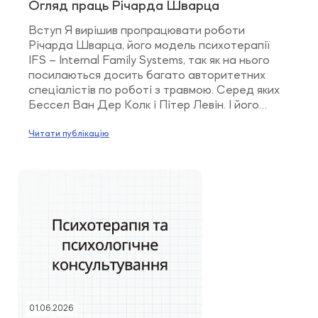
Огляд праць Річарда Шварца
Вступ Я вирішив пропрацювати роботи
Річарда Шварца, його модель психотерапії
IFS – Internal Family Systems, так як на нього
посилаються досить багато авторитетних
спеціалістів по роботі з травмою. Серед яких
Бессел Ван Дер Колк і Пітер Левін. І його
декілька раз згадували в розмовах зі мною
колеги. Визрів інтерес зануритись в його
Читати публікацію
модель, повчитись, збагатити […]
01.06.2026