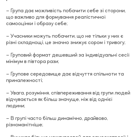
– Група дає можливість побачити себе зі сторони,
що важливо для формування реалістичної
самооцінки і образу себе;
– Учасники можуть побачити, що не тільки у них є
різні складнощі, це значно знижує сором і тривогу;
– Груповий формат дешевший за індивідуальні сесії
мінімум в півтора рази;
– Групове середовище дає відчуття спільноти та
приналежності;
– Увага, розуміння, співпереживання від групи людей
відчувається як більш значуще, ніж від однієї
людини;
– В групі часто більш динамічно, драйвово,
різноманітніше;