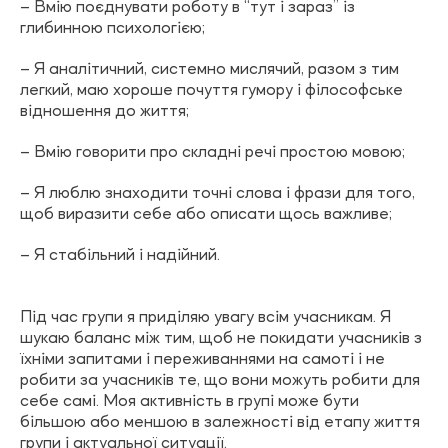
– Вмію поєднувати роботу в “тут і зараз” із
глибинною психологією;
– Я аналітичний, системно мислячий, разом з тим
легкий, маю хороше почуття гумору і філософське
відношення до життя;
– Вмію говорити про складні речі простою мовою;
– Я люблю знаходити точні слова і фрази для того,
щоб виразити себе або описати щось важливе;
– Я стабільний і надійний.
Під час групи я приділяю увагу всім учасникам. Я
шукаю баланс між тим, щоб не покидати учасників з
їхніми запитами і переживаннями на самоті і не
робити за учасників те, що вони можуть робити для
себе самі. Моя активність в групі може бути
більшою або меншою в залежності від етапу життя
групи і актуальної ситуації.