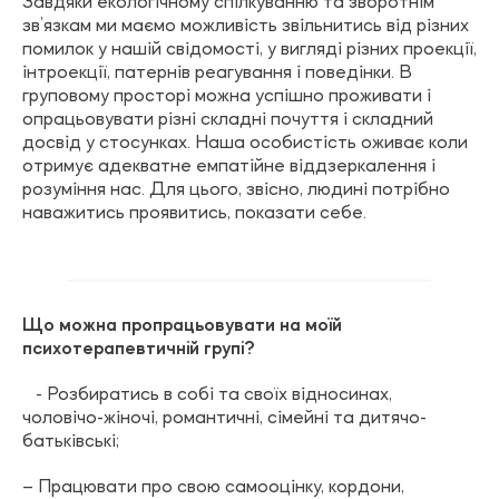
Завдяки екологічному спілкуванню та зворотнім
зв’язкам ми маємо можливість звільнитись від різних
помилок у нашій свідомості, у вигляді різних проекції,
інтроекції, патернів реагування і поведінки. В
груповому просторі можна успішно проживати і
опрацьовувати різні складні почуття і складний
досвід у стосунках. Наша особистість оживає коли
отримує адекватне емпатійне віддзеркалення і
розуміння нас. Для цього, звісно, людині потрібно
наважитись проявитись, показати себе.⠀
Що можна пропрацьовувати на моїй
психотерапевтичній групі?
⠀- Розбиратись в собі та своїх відносинах,
чоловічо-жіночі, романтичні, сімейні та дитячо-
батьківські;
– Працювати про свою самооцінку, кордони,