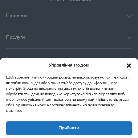
психолог, гештальт-терапевт
Про мене
Послуги
Блог
Управління згодою
Щоб забезпечити найкращий досвід, ми використовуємо такі технології,
Контакти
як файли cookie, для зберігання та/або доступу до інформації про
пристрій. Згода на використання цих технологій дозволить нам
обробляти такі дані, як поведінка користувача під час перегляду веб-
сторінок або унікальні ідентифікатори на цьому сайті. Відмова від згоди
або її відкликання може негативно вплинути на деякі функції та
можливості.
Прийняти
Website development
Vlas Zubenko