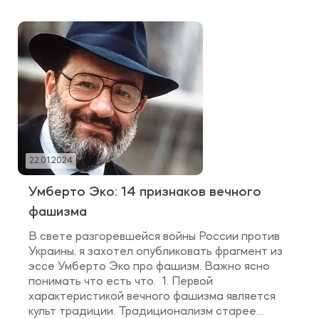
вызывают дистресс, тревогу, страх, боль и
психика пытается избавиться от них.
Психотерапия способствует формированию
новых связей в […]
22.01.2024
Умберто Эко: 14 признаков вечного
фашизма
В свете разгоревшейся войны России против
Украины, я захотел опубликовать фрагмент из
эссе Умберто Эко про фашизм. Важно ясно
понимать что есть что. 1. Первой
характеристикой вечного фашизма является
культ традиции. Традиционализм старее