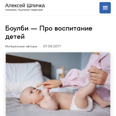
Алексей Шпичка
психолог, гештальт-терапевт
О себе
Боулби — Про воспитание
детей
Услуги
Интересные авторы
07.09.2017
Блог
+420 606 843 150
Uk
En