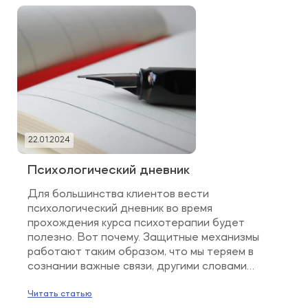
22.01.2024
Психологический дневник
Для большинства клиентов вести
психологический дневник во время
прохождения курса психотерапии будет
полезно. Вот почему. Защитные механизмы
работают таким образом, что мы теряем в
сознании важные связи, другими словами
забываем важные для проработки
психологические феномены. Потому что они
Читать статью