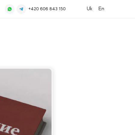
Uk
En
+420 606 843 150