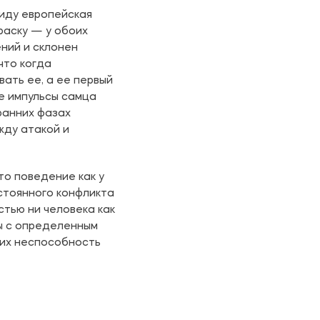
виду европейская
раску — у обоих
ний и склонен
что когда
ать ее, а ее первый
е импульсы самца
ранних фазах
жду атакой и
то поведение как у
остоянного конфликта
тью ни человека как
пы с определенным
 их неспособность