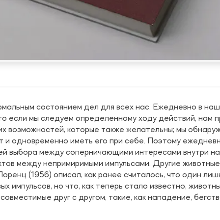
рмальным состоянием дел для всех нас. Ежедневно в наш
что если мы следуем определенному ходу действий, нам 
их возможностей, которые также желательны; мы обнару
рт и одновременно иметь его при себе. Поэтому ежеднев
ей выбора между соперничающими интересами внутри на
ктов между непримиримыми импульсами. Другие животные
оренц (1956) описал, как ранее считалось, что один лиш
х импульсов, но что, как теперь стало известно, животн
совместимые друг с другом, такие, как нападение, бегст