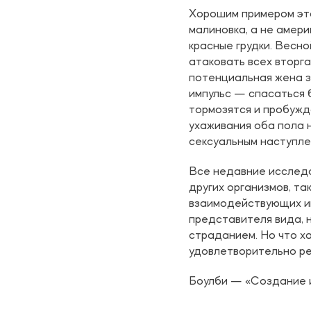
Хорошим примером это
малиновка, а не амер
красные грудки. Весн
атаковать всех вторг
потенциальная жена з
импульс — спасаться 
тормозятся и пробужд
ухаживания оба пола 
сексуальным наступле
Все недавние исследо
других организмов, та
взаимодействующих им
представителя вида, 
страданием. Но что х
удовлетворительно ре
Боулби — «Создание 