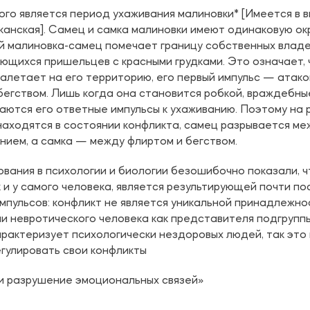
го является период ухаживания малиновки* [Имеется в 
иканская]. Самец и самка малиновки имеют одинаковую ок
ой малиновка-самец помечает границу собственных владе
ающихся пришельцев с красными грудками. Это означает, 
алетает на его территорию, его первый импульс — атаков
бегством. Лишь когда она становится робкой, враждебны
аются его ответные импульсы к ухаживанию. Поэтому на 
находятся в состоянии конфликта, самец разрывается ме
нием, а самка — между флиртом и бегством.
вания в психологии и биологии безошибочно показали, ч
к и у самого человека, является результирующей почти п
пульсов: конфликт не является уникальной принадлежнос
ни невротического человека как представителя подгруп
арактеризует психологически нездоровых людей, так это
гулировать свои конфликты
и разрушение эмоциональных связей»