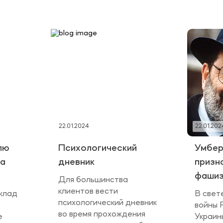
22.01.2024
22.01.202
лю
Психологический
Умбер
на
дневник
призн
фаши
Для большинства
клиентов вести
клад
В свет
психологический дневник
войны 
во время прохождения
е
Украины