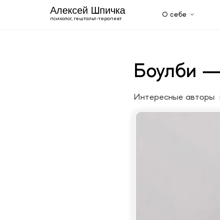
Алексей Шпичка
О себе
психолог, гештальт-терапевт
О себе
Образование
Сертификаты
Автобиография
Боулби —
Галерея
Услуги
Мужской психолог
Интересные авторы
Психотерапевт онлайн
Англоговорящий психолог
Семейный психолог: консультирование пар
Консультация психолога
Индивидуальная психотерапия
Блог
+420 606 843 150
Uk
En