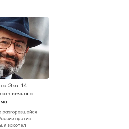
4
то Эко: 14
аков вечного
зма
е разгоревшейся
России против
, я захотел