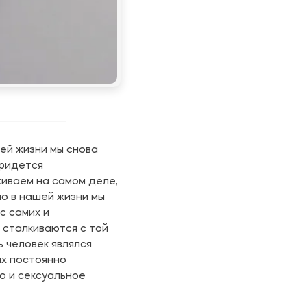
ей жизни мы снова
придется
живаем на самом деле,
но в нашей жизни мы
с самих и
 сталкиваются с той
ь человек являлся
ых постоянно
во и сексуальное