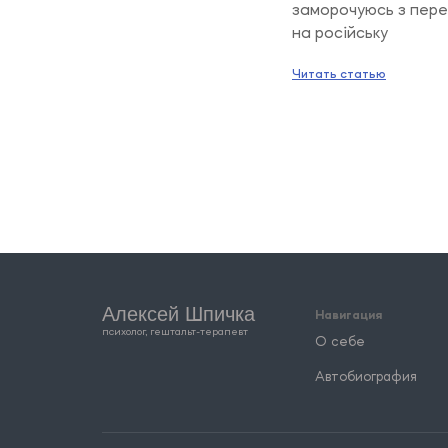
заморочуюсь з пер
на російську
Читать статью
Алексей Шпичка
Навигация
психолог, гештальт-терапевт
О себе
Автобиография