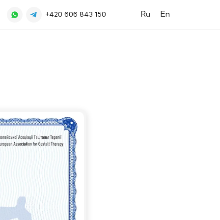
Ru
En
+420 606 843 150