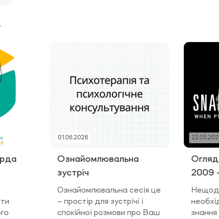
01.06.2026
22.05.20
арда
Ознайомлювальна
Огляд 
зустріч
2009 –
Ознайомлювальна сесія це
Нещода
оти
– простір для зустрічі і
необхід
ого
спокійної розмови про Ваш
знання 