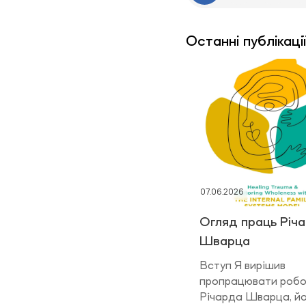
Останні публікації
07.06.2026
Огляд праць Річ
Шварца
Вступ Я вирішив
пропрацювати роб
Річарда Шварца, й