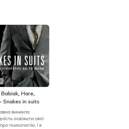
26
Babiak, Hare,
 Snakes in suits
вно виникла
ність освіжити свої
про психопатію, і я