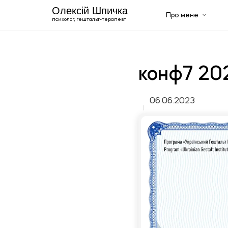
Олексій Шпичка
Про мене
психолог, гештальт-терапевт
Про мене
Освіта
Сертифікати
Життєпис
конф7 20
Галерея
Послуги
Чоловічий психолог
06.06.2023
Психотерапевт онлайн
Англомовний психолог
Сімейний психолог: консультування пар
Консультація психолога
Індивідуальна психотерапія
Блог
+420 606 843 150
Ru
En