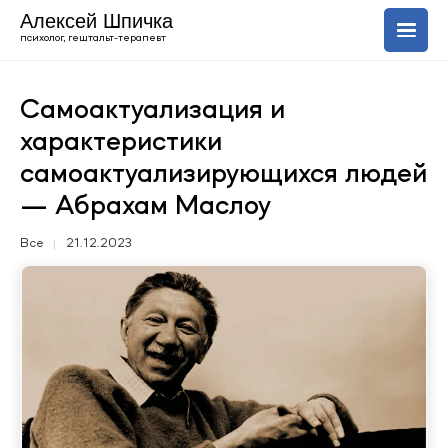
Алексей Шпичка
психолог, гештальт-терапевт
О себе
Самоактуализация и
характеристики
Услуги
самоактуализирующихся людей
— Абрахам Маслоу
Блог
Все
21.12.2023
+420 606 843 150
Uk
En