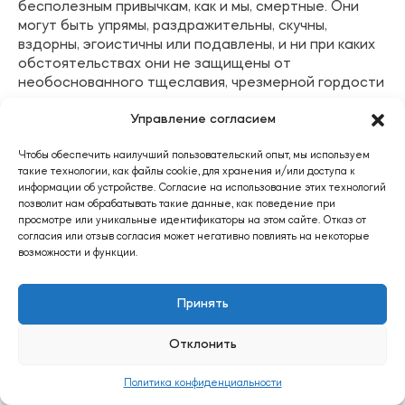
бесполезным привычкам, как и мы, смертные. Они
могут быть упрямы, раздражительны, скучны,
вздорны, эгоистичны или подавлены, и ни при каких
обстоятельствах они не защищены от
необоснованного тщеславия, чрезмерной гордости
и пристрастия к своим друзьям, семье и детям.
Управление согласием
Вспышки темперамента не так уж необычны для
них. Маслоу также обнаружил, что его испытуемые
Чтобы обеспечить наилучший пользовательский опыт, мы используем
способны проявлять определенную «хирургическую
такие технологии, как файлы cookie, для хранения и/или доступа к
холодность» в межличностных конфликтах.
информации об устройстве. Согласие на использование этих технологий
Например, одна женщина, осознав, что больше не
позволит нам обрабатывать такие данные, как поведение при
любит мужа, развелась с ним с решимостью,
просмотре или уникальные идентификаторы на этом сайте. Отказ от
граничащей с безжалостностью. Другие
согласия или отзыв согласия может негативно повлиять на некоторые
оправлялись после смерти близких им людей
возможности и функции.
настолько легко, что казались бессердечными.
Принять
Далее, самоактуализирующиеся люди не свободны
от чувства вины, тревоги, печали и сомнений в себе.
Отклонить
Из-за чрезмерной сосредоточенности они
зачастую не переносят пустых сплетен и легкого
Политика конфиденциальности
разговора. Фактически они могут говорить или
вести себя так, что это подавляет, шокирует или