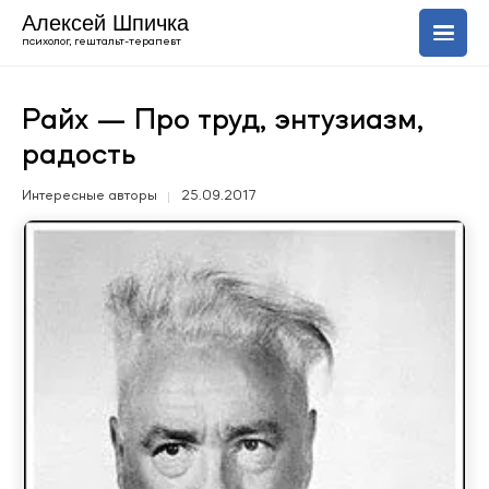
Алексей Шпичка
психолог, гештальт-терапевт
О себе
Райх — Про труд, энтузиазм,
радость
Услуги
Интересные авторы
25.09.2017
Блог
+420 606 843 150
Uk
En