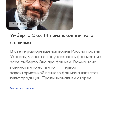
22.01.2024
Умберто Эко: 14 признаков вечного
фашизма
В свете разгоревшейся войны России против
Украины, я захотел опубликовать фрагмент из
эссе Умберто Эко про фашизм. Важно ясно
понимать что есть что. 1. Первой
характеристикой вечного фашизма является
культ традиции. Традиционализм старее
фашизма. Он выступает доминантой
контрреволюционной католической мысли
Читать статью
после Французской революции, но зародился
он в поздний эллинистический период как
реакция на рационализм классической […]