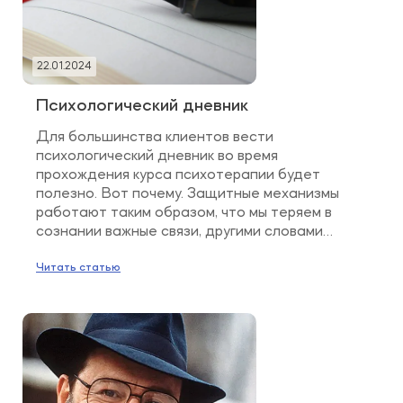
22.01.2024
Психологический дневник
Для большинства клиентов вести
психологический дневник во время
прохождения курса психотерапии будет
полезно. Вот почему. Защитные механизмы
работают таким образом, что мы теряем в
сознании важные связи, другими словами
забываем важные для проработки
психологические феномены. Потому что они
Читать статью
вызывают дистресс, тревогу, страх, боль и
психика пытается избавиться от них.
Психотерапия способствует формированию
новых связей в […]