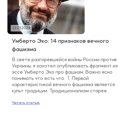
22.01.2024
Умберто Эко: 14 признаков вечного
фашизма
В свете разгоревшейся войны России против
Украины, я захотел опубликовать фрагмент из
эссе Умберто Эко про фашизм. Важно ясно
понимать что есть что. 1. Первой
характеристикой вечного фашизма является
культ традиции. Традиционализм старее
фашизма. Он выступает доминантой
контрреволюционной католической мысли
Читать статью
после Французской революции, но зародился
он в поздний эллинистический период как
реакция на рационализм классической […]