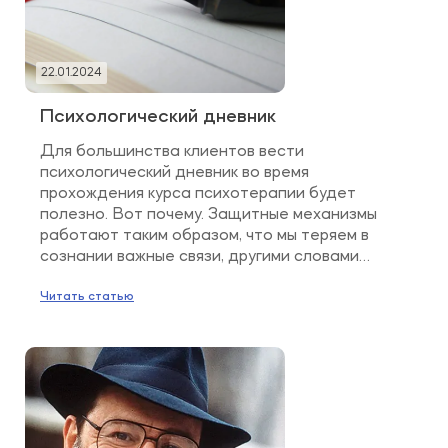
22.01.2024
Психологический дневник
Для большинства клиентов вести
психологический дневник во время
прохождения курса психотерапии будет
полезно. Вот почему. Защитные механизмы
работают таким образом, что мы теряем в
сознании важные связи, другими словами
забываем важные для проработки
психологические феномены. Потому что они
Читать статью
вызывают дистресс, тревогу, страх, боль и
психика пытается избавиться от них.
Психотерапия способствует формированию
новых связей в […]