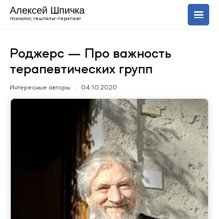
Алексей Шпичка
психолог, гештальт-терапевт
О себе
Роджерс — Про важность
терапевтических групп
Услуги
Интересные авторы
04.10.2020
Блог
+420 606 843 150
Uk
En