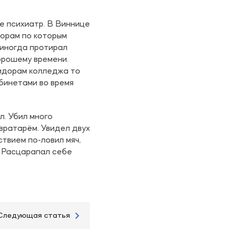
не психиатр. В Виннице
дорам по которым
, иногда протирал
орошему времени.
ридорам колледжа то
абинетами во время
л. Убил много
вратарём. Увидел двух
твием по-ловил мяч,
. Расцарапал себе
Следующая статья