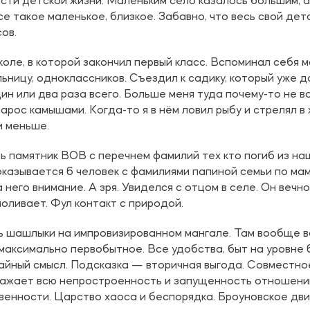
ти детской жизни. Маленьким село казалось большим, а
е такое маленькое, близкое. Забавно, что весь свой дет
ов.
оле, в которой закончил первый класс. Вспоминал себя 
ельницу, одноклассников. Съездил к садику, который уже 
ин или два раза всего. Больше меня туда почему-то не в
арос камышами. Когда-то я в нём ловил рыбу и стрелял в 
и меньше.
ь памятник ВОВ с перечнем фамилий тех кто погиб из наш
казывается 6 человек с фамилиями папиной семьи по мам
 него внимание. А зря. Увиделся с отцом в селе. Он вечно
 поливает. Фул контакт с природой.
ь шашлыки на импровизированном мангале. Там вообще в
аксимально первобытное. Все удобства, быт на уровне 60
айный смысл. Подсказка — вторичная выгода. Совместно
ажает всю непростроенность и запущенность отношений
венности. Царство хаоса и беспорядка. Броуновское дви