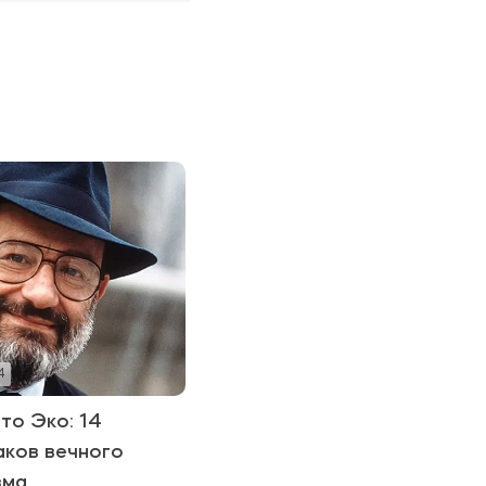
4
то Эко: 14
аков вечного
зма