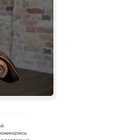
й.
споминались