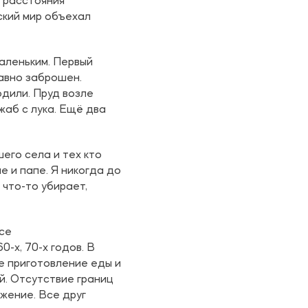
 расстояния
ский мир объехал
маленьким. Первый
давно заброшен.
одили. Пруд возле
жаб с лука. Ещё два
его села и тех кто
е и папе. Я никогда до
 что-то убирает,
се
-х, 70-х годов. В
е приготовление еды и
. Отсутствие границ
жение. Все друг