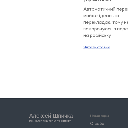
Автоматичний пере
майже ідеально
перекладає, тому н
заморочуюсь з пер
на російську
Читать статью
Алексей Шпичка
Навигация
психолог, гештальт-терапевт
О себе