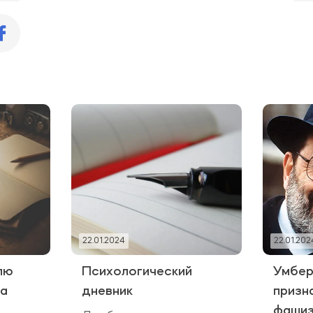
22.01.2024
22.01.202
лю
Психологический
Умбер
на
дневник
призн
фаши