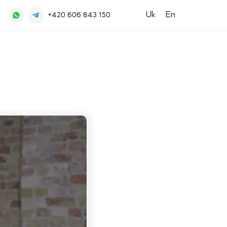
Uk
En
+420 606 843 150