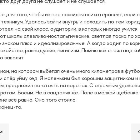
кто друг друга не слушает и не слушается.
е для того, чтобы из нее появился психотерапевт, если 
 техникум. Удалось зайти внутрь и походить по тем кори
трел на свой класс, аудитории, в которых иногда учился
от школы слезливо-ностальгические, светлая тоска по х
 знаком плюс и идеализированные. А когда ходил по ко
окойство, равнодушие, нигилизм. Помню как стоял под к
о завалят.
он, на котором выбегал очень много километров в футбо
и стёр уйму кед. Я маленьким был хорошим защитником и 
м, предложил по-стоять на воротах. С огромным удовольс
оротам. Босым. Не в сандалях же. Поле в мелкой щебенке
 мне все равно. Оно того стоило.
конец-то.
ья