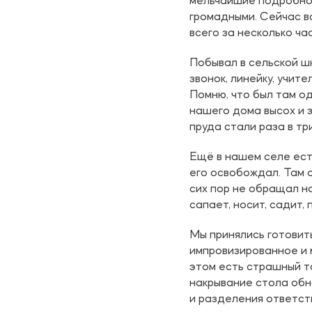
мельчайшие подробнос
громадными. Сейчас вс
всего за несколько час
Побывал в сельской шк
звонок, линейку, учит
Помню, что был там од
нашего дома высох и з
пруда стали раза в тр
Ещё в нашем селе ест
его освобождал. Там о
сих пор не обращал на
сапает, носит, садит,
Мы принялись готовит
импровизированное и м
этом есть страшный т
накрывание стола обн
и разделения ответст