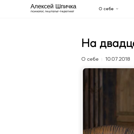
Алексей Шпичка
О себе
психолог, гештальт-терапевт
О себе
Образование
Сертификаты
Автобиография
На двадц
Галерея
Услуги
Мужской психолог
О себе
10.07.2018
Психотерапевт онлайн
Англоговорящий психолог
Семейный психолог: консультирование пар
Консультация психолога
Индивидуальная психотерапия
Блог
+420 606 843 150
Uk
En