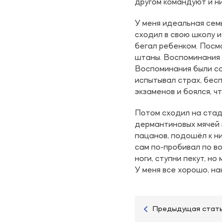
другом командуют и ни
У меня идеальная семь
сходил в свою школу и
бегал ребенком. Посмо
штаны. Воспоминания 
Воспоминания были со
испытывал страх, бесп
экзаменов и боялся, чт
Потом сходил на стади
дермантиновых мячей 
пацанов, подошёл к ни
сам по-пробивал по в
ноги, ступни пекут, но
У меня все хорошо, на
Предыдущая стат