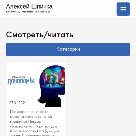
Алексей Шпичка
психолог, гештальт-терапевт
О себе
Смотреть/читать
Услуги
Категории
Блог
+420 606 843 150
Uk
En
27.01.2021
Посмотрел по наводке
клиента замечательный
мультик от Пиксар —
«Головоломка». Годиться для
всех возрастов. Про функции