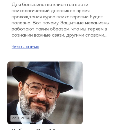
Для большинства клиентов вести
психологический дневник во время
прохождения курса психотерапии будет
полезно. Вот почему. Защитные механизмы
работают таким образом, что мы теряем в
сознании важные связи, другими словами
забываем важные для проработки
психологические феномены. Потому что они
Читать статью
вызывают дистресс, тревогу, страх, боль и
психика пытается избавиться от них.
Психотерапия способствует формированию
новых связей в […]
22.01.2024