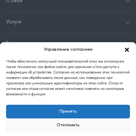
О себе
Услуги
Блог
Управление согласием
Чтобы обеспечить наилучший пользовательский опыт, мы используем
Контакты
такие технологии, как файлы cookie, для хранения и/или доступа к
информации об устройстве. Согласие на использование этих технологий
позволит нам обрабатывать такие данные, как поведение при
просмотре или уникальные идентификаторы на этом сайте. Отказ от
согласия или отзыв согласия может негативно повлиять на некоторые
возможности и функции.
Принять
Website development
Vlas Zubenko
© 2017-2026 Алексей Шпичка. Все права защищены.
Отклонить
Публичная оферта