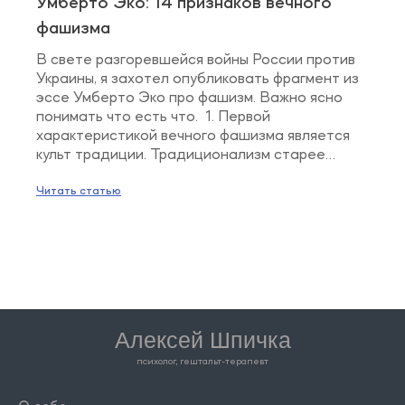
Умберто Эко: 14 признаков вечного
фашизма
В свете разгоревшейся войны России против
Украины, я захотел опубликовать фрагмент из
эссе Умберто Эко про фашизм. Важно ясно
понимать что есть что. 1. Первой
характеристикой вечного фашизма является
культ традиции. Традиционализм старее
фашизма. Он выступает доминантой
контрреволюционной католической мысли
Читать статью
после Французской революции, но зародился
он в поздний эллинистический период как
реакция на рационализм классической […]
Алексей Шпичка
психолог, гештальт-терапевт